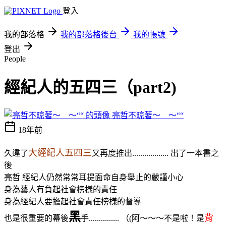
登入
我的部落格
我的部落格後台
我的帳號
登出
People
經紀人的五四三（part2)
亮哲不晾著～＿～““
18年前
大經紀人五四三
久違了
又再度推出.................. 出了一本書之
後
亮哲 經紀人仍然常常耳提面命自身舉止的嚴謹小心
身為藝人有負起社會榜樣的責任
身為經紀人要擔起社會責任榜樣的督導
黑
背
也是很重要的
幕後
手.
.............. （(阿～～～不是啦！是